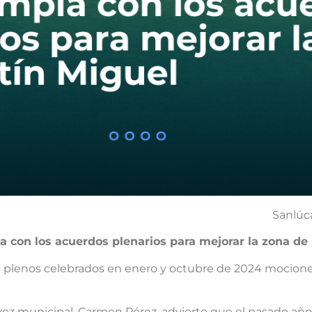
Sanlúc
 con los acuerdos plenarios para mejorar la zona de 
s plenos celebrados en enero y octubre de 2024 mociones
avoz municipal, Carmen Pérez, advierte que el pasado añ