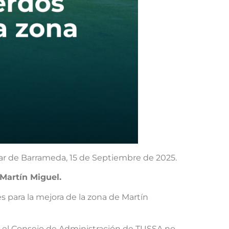
ar de Barrameda, 15 de Septiembre de 2025.
Martín Miguel.
 para la mejora de la zona de Martín
o el Consejo de Administración de TUSSA no