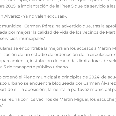
025 la implantación de la línea 5 que da servicio a las z
n Álvarez: «Ya no valen excusas».
 municipal, Carmen Pérez, ha advertido que, tras la apro
da por mejorar la calidad de vida de los vecinos de Mart
servicios municipales”.
lares se encontraba la mejora en los accesos a Martín Mi
a realización de un estudio de ordenación de la circulación
arcamiento, instalación de medidas limitadoras de velo
nea 5 de transporte público urbano.
mo ordenó el Pleno municipal a principios de 2024, de ac
sco urbano se encuentra bloqueada por Carmen Álvarez 
partido en la oposición”, lamenta la portavoz municipal p
se reúna con los vecinos de Martín Miguel, los escuche y 
s”.
o alcaldesa y no ha sido capaz de atender las demandas