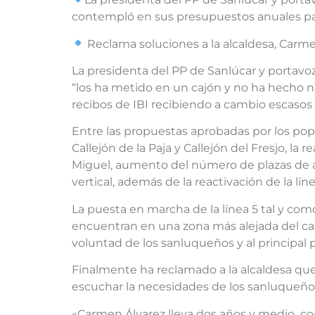
contempló en sus presupuestos anuales para 2
Reclama soluciones a la alcaldesa, Carme
La presidenta del PP de Sanlúcar y portavoz
“los ha metido en un cajón y no ha hecho na
recibos de IBI recibiendo a cambio escasos 
Entre las propuestas aprobadas por los popu
Callejón de la Paja y Callejón del Fresjo, l
Miguel, aumento del número de plazas de ap
vertical, además de la reactivación de la lí
La puesta en marcha de la línea 5 tal y co
encuentran en una zona más alejada del ca
voluntad de los sanluqueños y al principal 
Finalmente ha reclamado a la alcaldesa que 
escuchar la necesidades de los sanluqueño
«Carmen Álvarez lleva dos años y medio com