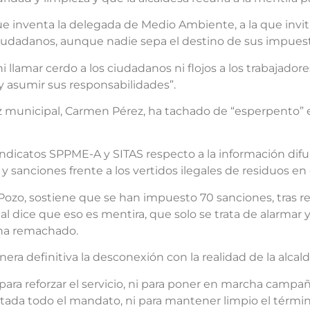
e inventa la delegada de Medio Ambiente, a la que invita 
 ciudadanos, aunque nadie sepa el destino de sus impues
i llamar cerdo a los ciudadanos ni flojos a los trabajado
y asumir sus responsabilidades”.
oz municipal, Carmen Pérez, ha tachado de “esperpento” 
sindicatos SPPME-A y SITAS respecto a la información di
sanciones frente a los vertidos ilegales de residuos en 
o, sostiene que se han impuesto 70 sanciones, tras refo
cal dice que eso es mentira, que solo se trata de alarmar 
, ha remachado.
era definitiva la desconexión con la realidad de la alcal
 para reforzar el servicio, ni para poner en marcha campaña
entada todo el mandato, ni para mantener limpio el térmi