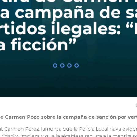
e Carmen Pozo sobre la campaña de sanción por vertido
l, Carmen Pérez, lamenta que la Policía Local haya evi
ridad y limpieza y que la alcaldesa recurra a la mentira pa