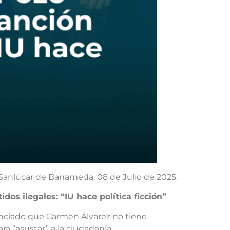
Sanlúcar de Barrameda, 08 de Julio de 2025.
s ilegales: “IU hace política ficción”
.
denciado que Carmen Álvarez no tiene
ra “asustar” a la ciudadanía.