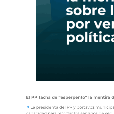
El PP tacha de “esperpento” la mentira d
La presidenta del PP y portavoz municipa
capacidad para reforzar los servicios de segu