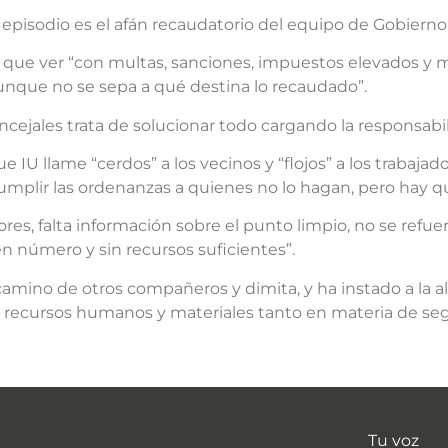
e episodio es el afán recaudatorio del equipo de Gobierno
ue ver “con multas, sanciones, impuestos elevados y met
nque no se sepa a qué destina lo recaudado”.
cejales trata de solucionar todo cargando la responsabil
IU llame “cerdos” a los vecinos y “flojos” a los trabajad
plir las ordenanzas a quienes no lo hagan, pero hay que
es, falta información sobre el punto limpio, no se refuer
n número y sin recursos suficientes”.
 camino de otros compañeros y dimita, y ha instado a la a
recursos humanos y materiales tanto en materia de se
Tu voz