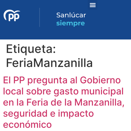
Etiqueta:
FeriaManzanilla
El PP pregunta al Gobierno
local sobre gasto municipal
en la Feria de la Manzanilla,
seguridad e impacto
económico