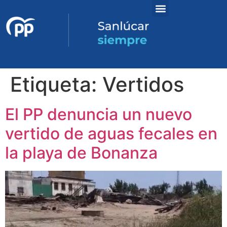
Etiqueta:
Vertidos
El PP denuncia un nuevo
vertido de aguas fecales en
la playa de Bonanza